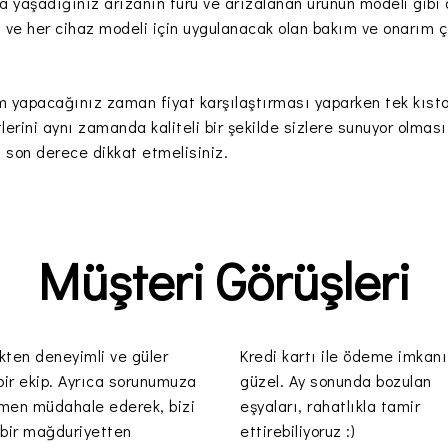
da yaşadığınız arızanın türü ve arızalanan ürünün modeli gibi
za ve her cihaz modeli için uygulanacak olan bakım ve onarım ça
im yapacağınız zaman fiyat karşılaştırması yaparken tek kıst
erini aynı zamanda kaliteli bir şekilde sizlere sunuyor olması 
a son derece dikkat etmelisiniz.
Müşteri Görüşleri
kten deneyimli ve güler
Kredi kartı ile ödeme imkanı
bir ekip. Ayrıca sorunumuza
güzel. Ay sonunda bozulan
men müdahale ederek, bizi
eşyaları, rahatlıkla tamir
 bir mağduriyetten
ettirebiliyoruz :)