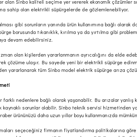
yer alan Sinbo kaliteli seçime yer vererek ekonomik çözümler s
a sahip olan elektrikli süpürgelerde de gözlemlenebiliyor.
alması gibi sorunların yanında ürün kullanımına bağlı olarak 
süpürge borusunda tıkanıklık, kırılma ya da yırtılma gibi proble
ya devam edebilirsiniz.
zman olan kişilerden yararlanmanın ayrıcalığını da elde edebi
rek çözüme ulaşır. Bu sayede yeni bir elektrikli süpürge edi
nden yararlanarak tüm Sinbo model elektrik süpürge arıza çözüm
zmeti
 farklı nedenlere bağlı olarak yaşanabilir. Bu arızalar yanlış k
 kaynaklı sorunlar olabilir. Sinbo teknik servisi hizmetinden y
eraber ürününüzü daha uzun yıllar boyu kullanmanızda mümkün 
rmaları seçeceğiniz firmanın fiyatlandırma politikalarına gör