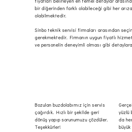
fiyatları belirleyen en temel detaylar arasın
bir diğerinden farklı olabileceği gibi her arı
olabilmektedir.
Sinbo teknik servisi firmaları arasından seç
gerekmektedir. Firmanın uygun fiyatlı hizmetl
ve personelin deneyimli olması gibi detaylar
Bozulan buzdolabımız için servis
Gerçe
çağırdık. Hızlı bir şekilde geri
yüzlü 
dönüş yapıp sorunumuzu çözdüler.
da he
Teşekkürler!
büyük