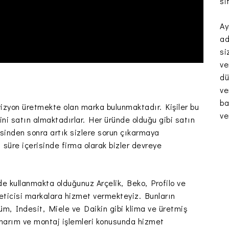
si
Ay
ad
si
ve
dü
ve
ba
izyon üretmekte olan marka bulunmaktadır. Kişiler bu
ve
ini satın almaktadırlar. Her üründe olduğu gibi satın
resinden sonra artık sizlere sorun çıkarmaya
 süre içerisinde firma olarak bizler devreye
zde kullanmakta olduğunuz Arçelik, Beko, Profilo ve
reticisi markalara hizmet vermekteyiz. Bunların
m, Indesit, Miele ve Daikin gibi klima ve üretmiş
 onarım ve montaj işlemleri konusunda hizmet