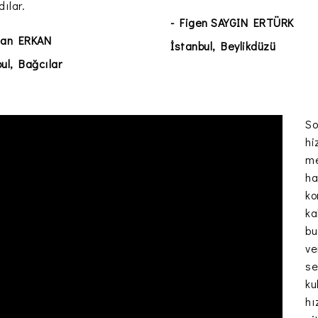
dılar.
- Figen SAYGIN ERTÜRK
han ERKAN
İstanbul, Beylikdüzü
ul, Bağcılar
So
hi
me
ha
ko
ka
bu
ve
se
ku
hı