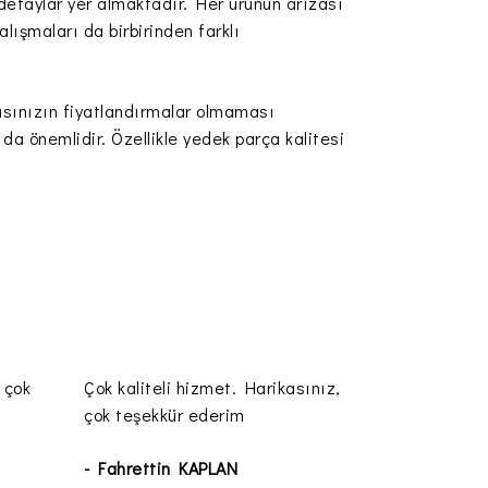
 detaylar yer almaktadır. Her ürünün arızası
lışmaları da birbirinden farklı
asınızın fiyatlandırmalar olmaması
da önemlidir. Özellikle yedek parça kalitesi
 çok
Çok kaliteli hizmet. Harikasınız,
çok teşekkür ederim
- Fahrettin KAPLAN