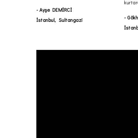
kurtar
- Ayşe DEMİRCİ
- Gök
İstanbul, Sultangazi
İstanb