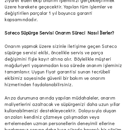
ziyaret eden ekip onarım işleminizi gerçekleştirmek
üzere harekete geçecektir. Yapılan tüm işlemler ve
değiştirilen parçalar 1 yıl boyunca garanti
kapsamındadır.
Soteco Süpürge Servisi Onarım Süreci Nasıl İlerler?
Onarım yapmak üzere sizinle iletişime geçen Soteco
süpürge servisi ekibi, öncelikle servis ve parça
değişimini fişle kayıt altına alır. Böylelikle müşteri
mağduriyeti yaşanmadan kısa sürede onanım işleminiz
tamamlanır. Uygun fiyat garantisi sunan tecrübeli
ekibimiz sayesinde güvenli bir bakım ve onarım
hizmetinden faydalanabilirsiniz.
Arıza durumuna anında yapılan müdahaleler, onarım
maliyetlerini azaltacak ve süpürgenizi daha uzun yıllar
kullanabilmenizi destekleyecektir. Dolayısıyla oluşan
arızaları kendiniz çözmeye çalışmadan veya
ertelemeden uzman personellerin deneyimli ellerine
bırakmanız soruna daha kısa sürede başarılı bir çözüm