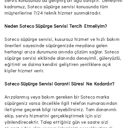
servis konusunda da gelişmiş bir ağa sahiptir. Deneyimli
kadromuz, Soteco süpürge servisi konusunda tüm
müşterilerine 7/24 teknik hizmet sunmaktadır.
Neden Soteco Süpürge Servisi Tercih Etmeliyim?
Soteco süpürge servisi, kusursuz hizmet ve hızlı bakım
önerileri sayesinde süpürgenizde meydana gelen
herhangi arıza durumuna anında çözüm sağlar. Soteco
süpürge servisi ekibinde alanında deneyimli, güleryüzlü,
eğitimli ve daima kendini geliştiren yeniliklere açık
kişiler hizmet verir.
Soteco Süpürge Servisi Garanti Süresi Ne Kadardır?
Arızalanmış veya bakım gereken bir Soteco marka
süpürgeniz varsa öncelikle ilgili telefon numarasından
iletişime geçerek bilgi isteyebilirsiniz. Tam donanımlı
ekip, servis hizmetini gerçekleştirmek için sizi
yönlendirecektir. Talep ettiğiniz gün ve saate sizi